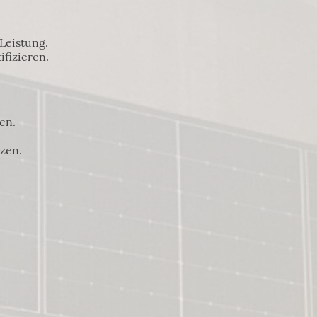
Leistung.
fizieren.
en.
tzen.