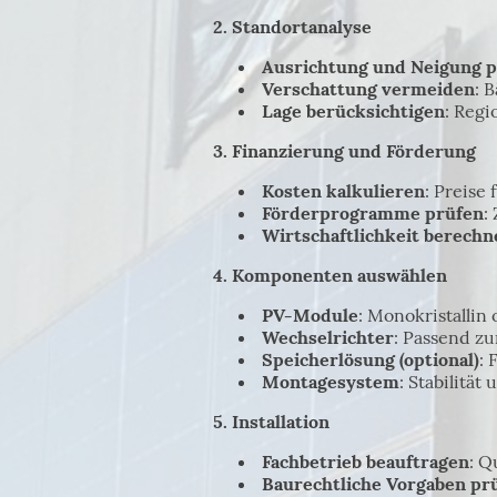
2. Standortanalyse
Ausrichtung und Neigung 
Verschattung vermeiden
: 
Lage berücksichtigen
: Reg
3. Finanzierung und Förderung
Kosten kalkulieren
: Preise
Förderprogramme prüfen
:
Wirtschaftlichkeit berechn
4. Komponenten auswählen
PV-Module
: Monokristallin 
Wechselrichter
: Passend z
Speicherlösung (optional)
:
Montagesystem
: Stabilität
5. Installation
Fachbetrieb beauftragen
: Q
Baurechtliche Vorgaben pr