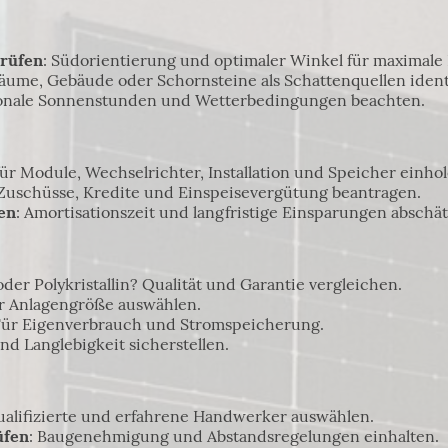
prüfen
: Südorientierung und optimaler Winkel für maximale 
Bäume, Gebäude oder Schornsteine als Schattenquellen identi
ionale Sonnenstunden und Wetterbedingungen beachten.
 für Module, Wechselrichter, Installation und Speicher einhol
 Zuschüsse, Kredite und Einspeisevergütung beantragen.
en
: Amortisationszeit und langfristige Einsparungen abschä
oder Polykristallin? Qualität und Garantie vergleichen.
ur Anlagengröße auswählen.
 Für Eigenverbrauch und Stromspeicherung.
 und Langlebigkeit sicherstellen.
ualifizierte und erfahrene Handwerker auswählen.
üfen
: Baugenehmigung und Abstandsregelungen einhalten.